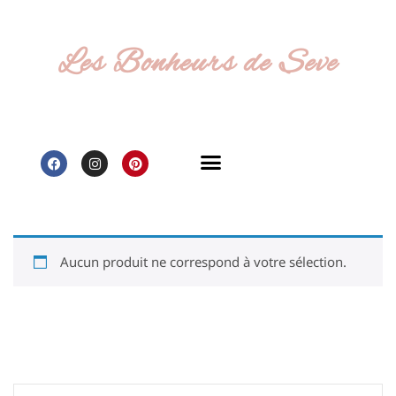
Les Bonheurs de Seve
A vos agendas
Points de vente
Newsletter gratuite
Aucun produit ne correspond à votre sélection.